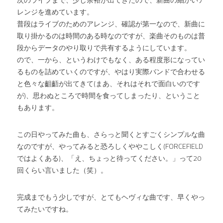
次のライブまで、少し余裕が出てきたので、新曲の細かいア
レンジを進めています。
普段はライブのためのアレンジ、確認が第一なので、新曲に
取り掛かるのは時間のある時なのですが、楽曲そのものは普
段からデータのやり取りで共有するようにしています。
ので、一から、というわけでもなく、ある程度形になってい
るものを詰めていくのですが、やはり実際バンドで合わせる
と色々な齟齬が出てきて(まあ、それはそれで面白いのです
が)、思わぬところで時間を食ってしまったり、ということ
もあります。
この日やってみた曲も、さらっと聞くとすごくシンプルな曲
なのですが、やってみると恐ろしくややこしく(FORCEFIELD
ではよくある)、「え、ちょっと待ってください。」って20
回くらい言いました（笑）。
完成までもう少しですが、とてもヘヴィな曲です、早くやっ
てみたいですね。